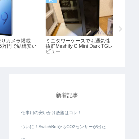
PC
Core i9 9
絞りカメラ搭載
ミニタワーケースでも通気性
Core 
S9が5万円で結構安い
抜群Meshify C Mini Dark TGレ
する
ビュー
新着記事
仕事用の安いかけ放題はコレ！
ついに！SwitchBotからCO2センサーが出た