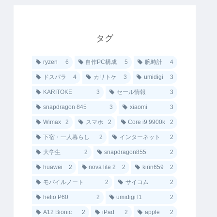
タグ
ryzen
6
自作PC構成
5
腕時計
4
ドスパラ
4
カリトケ
3
umidigi
3
KARITOKE
3
セール情報
3
snapdragon 845
3
xiaomi
3
Wimax
2
スマホ
2
Core i9 9900k
2
下宿・一人暮らし
2
インターネット
2
大学生
2
snapdragon855
2
huawei
2
nova lite 2
2
kirin659
2
モバイルノート
2
サイコム
2
helio P60
2
umidigi f1
2
A12 Bionic
2
iPad
2
apple
2