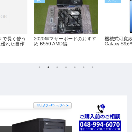
PC
スマホ
クで長く使う
2020年マザーボードのおすす
機械式可変
に優れた自作
め B550 AMD編
Galaxy 