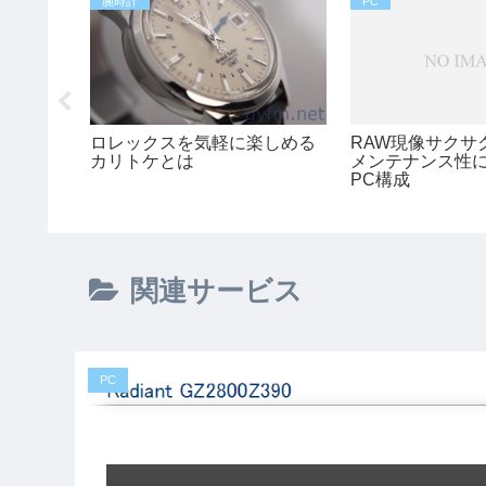
腕時計
PC
2070sで
ロレックスを気軽に楽しめる
RAW現像サクサ
ル黒のパ
カリトケとは
メンテナンス性
快適,16
PC構成
関連サービス
PC