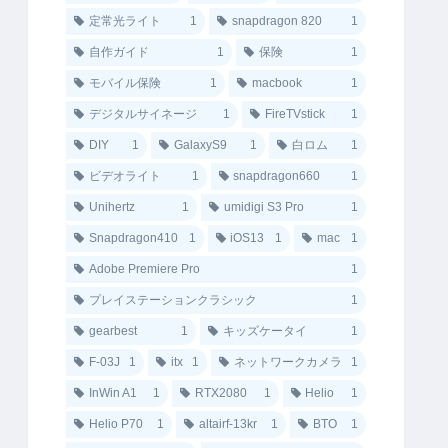
定常光ライト
1
snapdragon 820
1
自作ガイド
1
保険
1
モバイル保険
1
macbook
1
デジタルサイネージ
1
FireTVstick
1
DIY
1
GalaxyS9
1
白ロム
1
ビデオライト
1
snapdragon660
1
Unihertz
1
umidigi S3 Pro
1
Snapdragon410
1
iOS13
1
mac
1
Adobe Premiere Pro
1
プレイステーションクラシック
1
gearbest
1
キッズケータイ
1
F-03J
1
itx
1
ネットワークカメラ
1
InWin A1
1
RTX2080
1
Helio
1
Helio P70
1
altairf-13kr
1
BTO
1