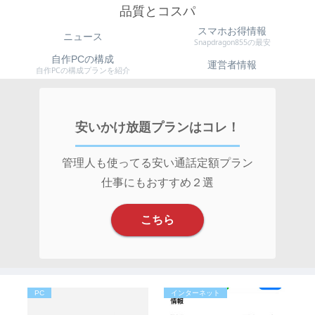
品質とコスパ
スマホお得情報
ニュース
Snapdragon855の最安
自作PCの構成
運営者情報
自作PCの構成プランを紹介
安いかけ放題プランはコレ！
管理人も使ってる安い通話定額プラン
仕事にもおすすめ２選
こちら
PC
インターネット
ス