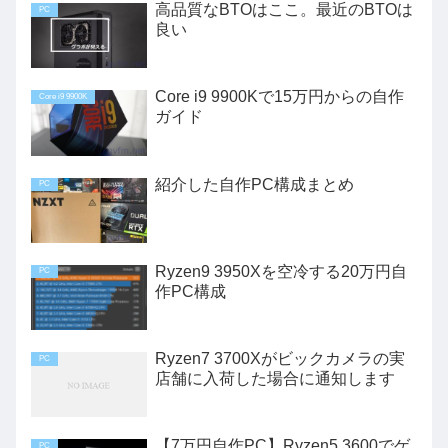
高品質なBTOはここ。最近のBTOは
PC
良い
Core i9 9900Kで15万円からの自作
Core i9 9900K
ガイド
紹介した自作PC構成まとめ
PC
Ryzen9 3950Xを空冷する20万円自
PC
作PC構成
Ryzen7 3700Xがビックカメラの実
PC
店舗に入荷した場合に通知します
【7万円自作PC】Ryzen5 3600でゲ
PC