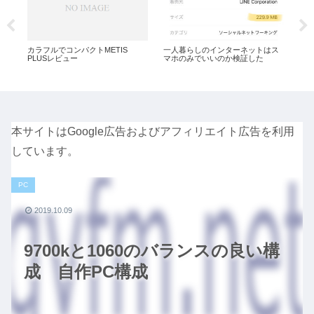
更
カラフルでコンパクトMETIS
一人暮らしのインターネットはス
LT
PLUSレビュー
マホのみでいいのか検証した
が値
本サイトはGoogle広告およびアフィリエイト広告を利用
しています。
PC
2019.10.09
9700kと1060のバランスの良い構
成 自作PC構成